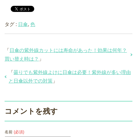
タグ :
日傘
,
色
「
日傘の紫外線カットには寿命があった！効果は何年？
買い替え時は？
」
「
曇りでも紫外線よけに日傘は必要！紫外線が多い理由
と日傘以外での対策
」
コメントを残す
名前
(必須)