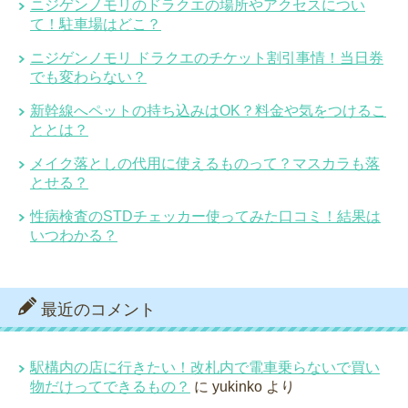
ニジゲンノモリのドラクエの場所やアクセスについ
て！駐車場はどこ？
ニジゲンノモリ ドラクエのチケット割引事情！当日券
でも変わらない？
新幹線へペットの持ち込みはOK？料金や気をつけるこ
ととは？
メイク落としの代用に使えるものって？マスカラも落
とせる？
性病検査のSTDチェッカー使ってみた口コミ！結果は
いつわかる？
最近のコメント
駅構内の店に行きたい！改札内で電車乗らないで買い
物だけってできるもの？
に
yukinko
より