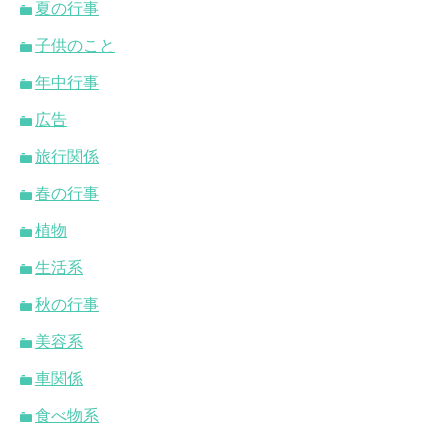
夏の行事
子供のこと
年中行事
広告
旅行関係
春の行事
植物
生活系
秋の行事
美容系
車関係
食べ物系