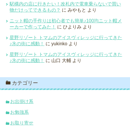
駅構内の店に行きたい！改札内で電車乗らないで買い
物だけってできるもの？
に
みやもと
より
ニット帽の手作りは初心者でも簡単♪100均ニット帽メ
ーカーで作ってみた！
に
ひよりみ
より
星野リゾート トマムのアイスヴィレッジに行ってきた
♪氷の街に感動！
に
yukinko
より
星野リゾート トマムのアイスヴィレッジに行ってきた
♪氷の街に感動！
に
山口 大輔
より
カテゴリー
お出掛け系
お勉強系
お取り寄せ