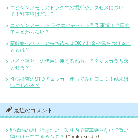
ニジゲンノモリのドラクエの場所やアクセスについ
て！駐車場はどこ？
ニジゲンノモリ ドラクエのチケット割引事情！当日券
でも変わらない？
新幹線へペットの持ち込みはOK？料金や気をつけるこ
ととは？
メイク落としの代用に使えるものって？マスカラも落
とせる？
性病検査のSTDチェッカー使ってみた口コミ！結果は
いつわかる？
最近のコメント
駅構内の店に行きたい！改札内で電車乗らないで買い
物だけってできるもの？
に
yukinko
より