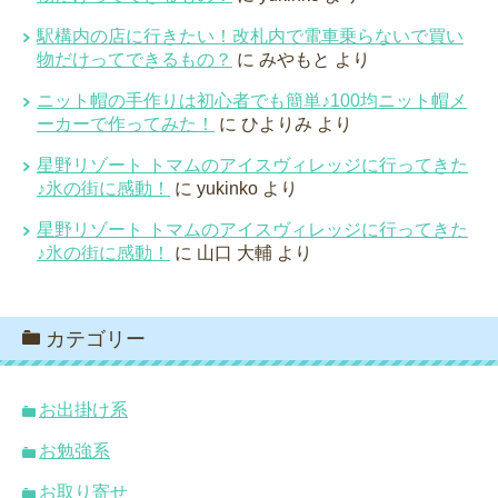
駅構内の店に行きたい！改札内で電車乗らないで買い
物だけってできるもの？
に
みやもと
より
ニット帽の手作りは初心者でも簡単♪100均ニット帽メ
ーカーで作ってみた！
に
ひよりみ
より
星野リゾート トマムのアイスヴィレッジに行ってきた
♪氷の街に感動！
に
yukinko
より
星野リゾート トマムのアイスヴィレッジに行ってきた
♪氷の街に感動！
に
山口 大輔
より
カテゴリー
お出掛け系
お勉強系
お取り寄せ