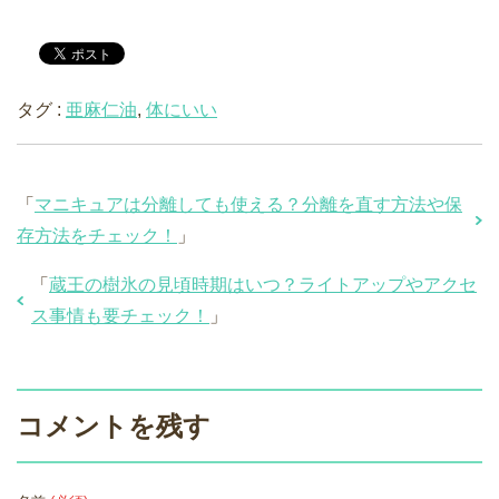
タグ :
亜麻仁油
,
体にいい
「
マニキュアは分離しても使える？分離を直す方法や保
存方法をチェック！
」
「
蔵王の樹氷の見頃時期はいつ？ライトアップやアクセ
ス事情も要チェック！
」
コメントを残す