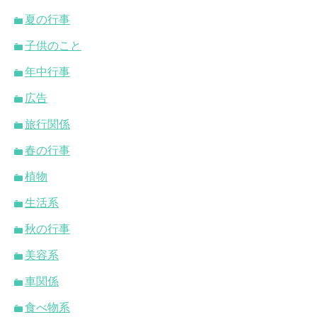
夏の行事
子供のこと
年中行事
広告
旅行関係
春の行事
植物
生活系
秋の行事
美容系
車関係
食べ物系