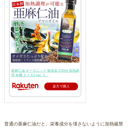
亜麻仁油 オーガニック 無添加 250ml 加熱調
理 有機 オメガ3 jas コ…
楽天で購入
普通の亜麻仁油だと、栄養成分を壊さないように加熱厳禁