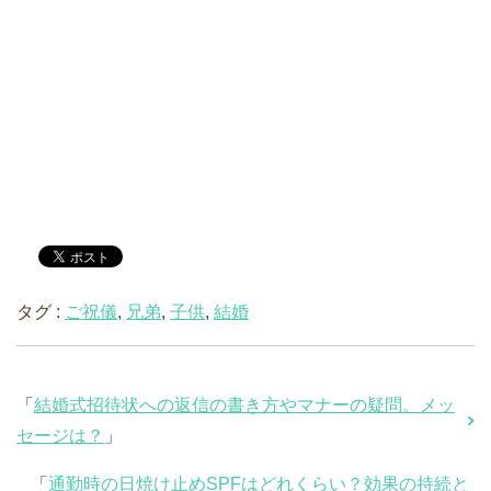
タグ :
ご祝儀
,
兄弟
,
子供
,
結婚
「
結婚式招待状への返信の書き方やマナーの疑問。メッ
セージは？
」
「
通勤時の日焼け止めSPFはどれくらい？効果の持続と