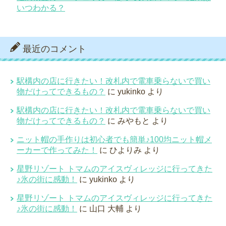
いつわかる？
最近のコメント
駅構内の店に行きたい！改札内で電車乗らないで買い
物だけってできるもの？
に
yukinko
より
駅構内の店に行きたい！改札内で電車乗らないで買い
物だけってできるもの？
に
みやもと
より
ニット帽の手作りは初心者でも簡単♪100均ニット帽メ
ーカーで作ってみた！
に
ひよりみ
より
星野リゾート トマムのアイスヴィレッジに行ってきた
♪氷の街に感動！
に
yukinko
より
星野リゾート トマムのアイスヴィレッジに行ってきた
♪氷の街に感動！
に
山口 大輔
より