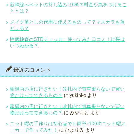
新幹線へペットの持ち込みはOK？料金や気をつけるこ
ととは？
メイク落としの代用に使えるものって？マスカラも落
とせる？
性病検査のSTDチェッカー使ってみた口コミ！結果は
いつわかる？
最近のコメント
駅構内の店に行きたい！改札内で電車乗らないで買い
物だけってできるもの？
に
yukinko
より
駅構内の店に行きたい！改札内で電車乗らないで買い
物だけってできるもの？
に
みやもと
より
ニット帽の手作りは初心者でも簡単♪100均ニット帽メ
ーカーで作ってみた！
に
ひよりみ
より