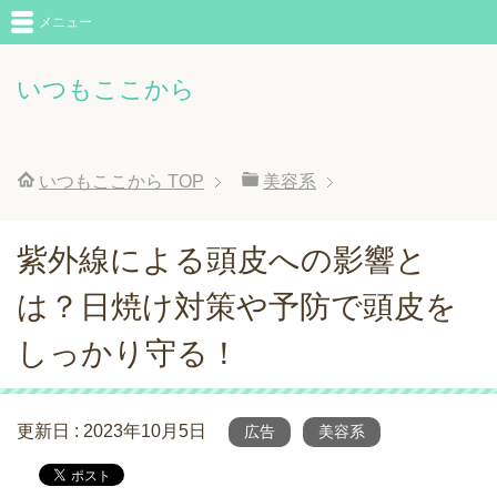
メニュー
いつもここから
いつもここから
TOP
美容系
紫外線による頭皮への影響と
は？日焼け対策や予防で頭皮を
しっかり守る！
更新日 :
2023年10月5日
広告
美容系