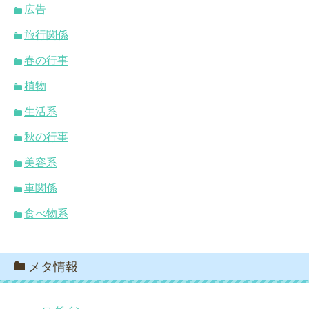
広告
旅行関係
春の行事
植物
生活系
秋の行事
美容系
車関係
食べ物系
メタ情報