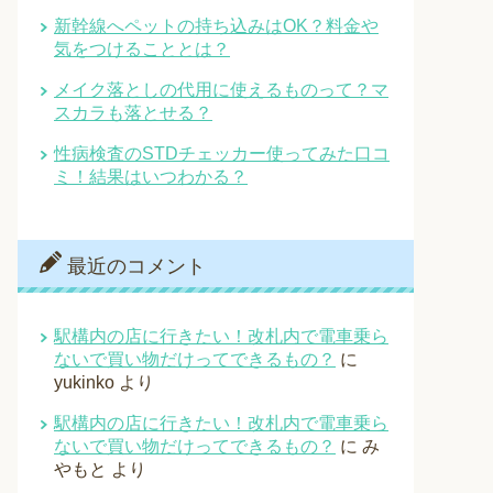
新幹線へペットの持ち込みはOK？料金や
気をつけることとは？
メイク落としの代用に使えるものって？マ
スカラも落とせる？
性病検査のSTDチェッカー使ってみた口コ
ミ！結果はいつわかる？
最近のコメント
駅構内の店に行きたい！改札内で電車乗ら
ないで買い物だけってできるもの？
に
yukinko
より
駅構内の店に行きたい！改札内で電車乗ら
ないで買い物だけってできるもの？
に
み
やもと
より