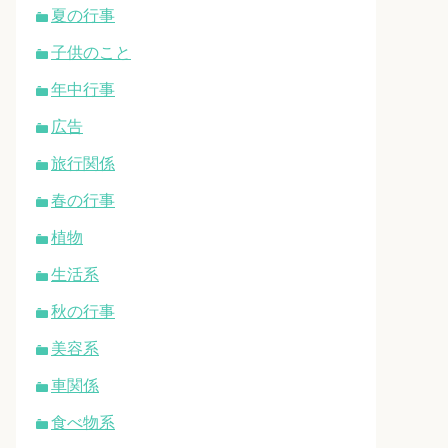
夏の行事
子供のこと
年中行事
広告
旅行関係
春の行事
植物
生活系
秋の行事
美容系
車関係
食べ物系