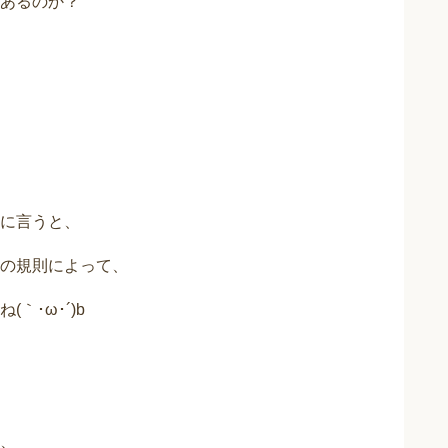
あるのか？
に言うと、
の規則によって、
｀･ω･´)b
、