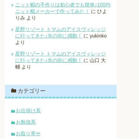
ニット帽の手作りは初心者でも簡単♪100均
ニット帽メーカーで作ってみた！
に
ひよ
りみ
より
星野リゾート トマムのアイスヴィレッジ
に行ってきた♪氷の街に感動！
に
yukinko
より
星野リゾート トマムのアイスヴィレッジ
に行ってきた♪氷の街に感動！
に
山口 大
輔
より
カテゴリー
お出掛け系
お勉強系
お取り寄せ