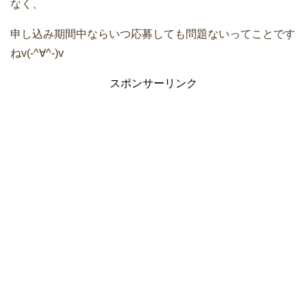
なく、
申し込み期間中ならいつ応募しても問題ないってことです
ねv(-^∀^-)v
スポンサーリンク