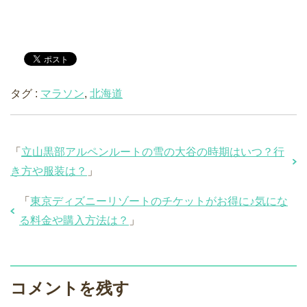
タグ :
マラソン
,
北海道
「
立山黒部アルペンルートの雪の大谷の時期はいつ？行
き方や服装は？
」
「
東京ディズニーリゾートのチケットがお得に♪気にな
る料金や購入方法は？
」
コメントを残す