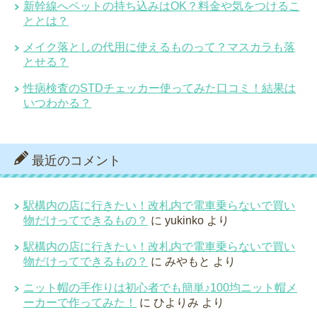
新幹線へペットの持ち込みはOK？料金や気をつけるこ
ととは？
メイク落としの代用に使えるものって？マスカラも落
とせる？
性病検査のSTDチェッカー使ってみた口コミ！結果は
いつわかる？
最近のコメント
駅構内の店に行きたい！改札内で電車乗らないで買い
物だけってできるもの？
に
yukinko
より
駅構内の店に行きたい！改札内で電車乗らないで買い
物だけってできるもの？
に
みやもと
より
ニット帽の手作りは初心者でも簡単♪100均ニット帽メ
ーカーで作ってみた！
に
ひよりみ
より