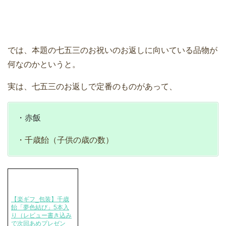
では、本題の七五三のお祝いのお返しに向いている品物が
何なのかというと。
実は、七五三のお返しで定番のものがあって、
・赤飯
・千歳飴（子供の歳の数）
【楽ギフ_包装】千歳
飴「夢色結び」5本入
り（レビュー書き込み
で次回あめプレゼン