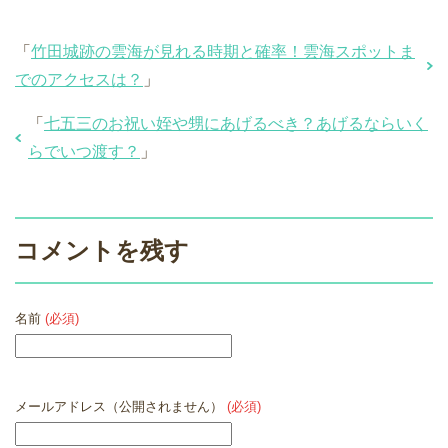
「
竹田城跡の雲海が見れる時期と確率！雲海スポットま
でのアクセスは？
」
「
七五三のお祝い姪や甥にあげるべき？あげるならいく
らでいつ渡す？
」
コメントを残す
名前
(必須)
メールアドレス（公開されません）
(必須)