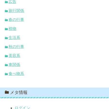
広告
旅行関係
春の行事
植物
生活系
秋の行事
美容系
車関係
食べ物系
メタ情報
ログイン