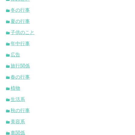
冬の行事
夏の行事
子供のこと
年中行事
広告
旅行関係
春の行事
植物
生活系
秋の行事
美容系
車関係