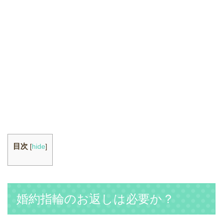
目次
[
hide
]
婚約指輪のお返しは必要か？