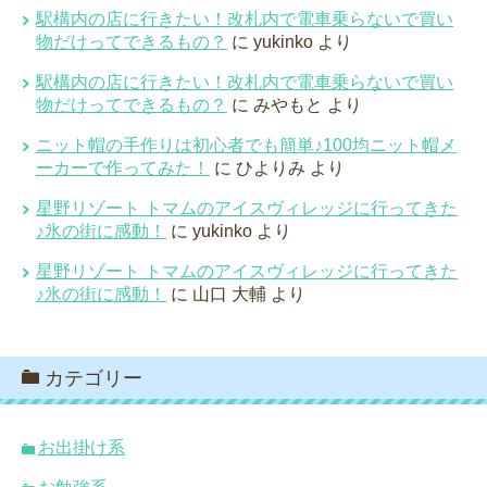
駅構内の店に行きたい！改札内で電車乗らないで買い
物だけってできるもの？
に
yukinko
より
駅構内の店に行きたい！改札内で電車乗らないで買い
物だけってできるもの？
に
みやもと
より
ニット帽の手作りは初心者でも簡単♪100均ニット帽メ
ーカーで作ってみた！
に
ひよりみ
より
星野リゾート トマムのアイスヴィレッジに行ってきた
♪氷の街に感動！
に
yukinko
より
星野リゾート トマムのアイスヴィレッジに行ってきた
♪氷の街に感動！
に
山口 大輔
より
カテゴリー
お出掛け系