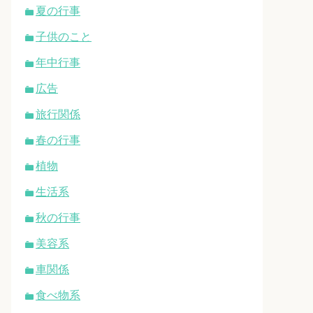
夏の行事
子供のこと
年中行事
広告
旅行関係
春の行事
植物
生活系
秋の行事
美容系
車関係
食べ物系