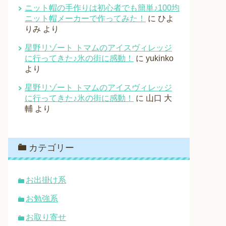
ニット帽の手作りは初心者でも簡単♪100均
ニット帽メーカーで作ってみた！
に
ひよ
りみ
より
星野リゾート トマムのアイスヴィレッジ
に行ってきた♪氷の街に感動！
に
yukinko
より
星野リゾート トマムのアイスヴィレッジ
に行ってきた♪氷の街に感動！
に
山口 大
輔
より
カテゴリー
お出掛け系
お勉強系
お取り寄せ