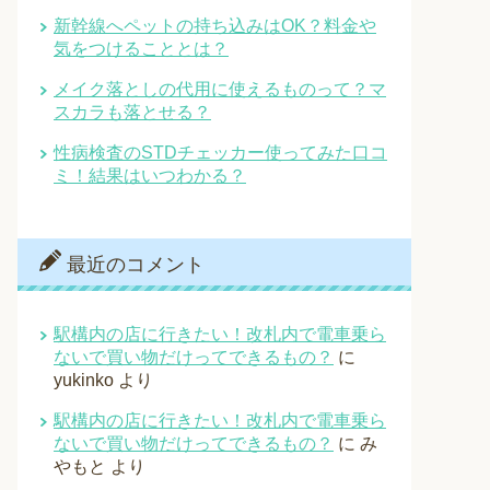
新幹線へペットの持ち込みはOK？料金や
気をつけることとは？
メイク落としの代用に使えるものって？マ
スカラも落とせる？
性病検査のSTDチェッカー使ってみた口コ
ミ！結果はいつわかる？
最近のコメント
駅構内の店に行きたい！改札内で電車乗ら
ないで買い物だけってできるもの？
に
yukinko
より
駅構内の店に行きたい！改札内で電車乗ら
ないで買い物だけってできるもの？
に
み
やもと
より