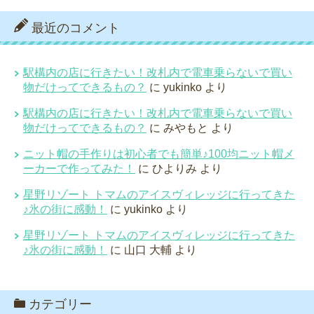
最近のコメント
駅構内の店に行きたい！改札内で電車乗らないで買い
物だけってできるもの？
に
yukinko
より
駅構内の店に行きたい！改札内で電車乗らないで買い
物だけってできるもの？
に
みやもと
より
ニット帽の手作りは初心者でも簡単♪100均ニット帽メ
ーカーで作ってみた！
に
ひよりみ
より
星野リゾート トマムのアイスヴィレッジに行ってきた
♪氷の街に感動！
に
yukinko
より
星野リゾート トマムのアイスヴィレッジに行ってきた
♪氷の街に感動！
に
山口 大輔
より
カテゴリー