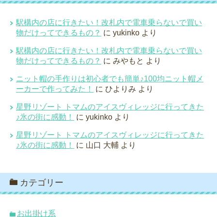
駅構内の店に行きたい！改札内で電車乗らないで買い
物だけってできるもの？
に
yukinko
より
駅構内の店に行きたい！改札内で電車乗らないで買い
物だけってできるもの？
に
みやもと
より
ニット帽の手作りは初心者でも簡単♪100均ニット帽メ
ーカーで作ってみた！
に
ひよりみ
より
星野リゾート トマムのアイスヴィレッジに行ってきた
♪氷の街に感動！
に
yukinko
より
星野リゾート トマムのアイスヴィレッジに行ってきた
♪氷の街に感動！
に
山口 大輔
より
カテゴリー
お出掛け系