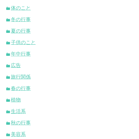
体のこと
冬の行事
夏の行事
子供のこと
年中行事
広告
旅行関係
春の行事
植物
生活系
秋の行事
美容系