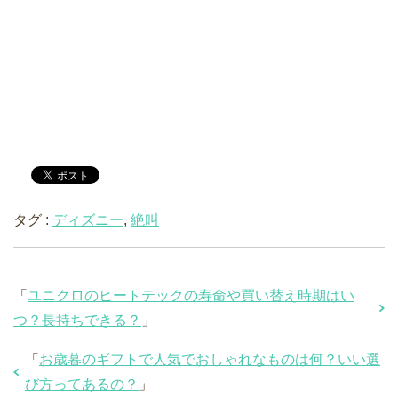
タグ :
ディズニー
,
絶叫
「
ユニクロのヒートテックの寿命や買い替え時期はい
つ？長持ちできる？
」
「
お歳暮のギフトで人気でおしゃれなものは何？いい選
び方ってあるの？
」