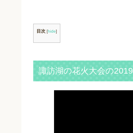
目次
[
hide
]
諏訪湖の花火大会の201