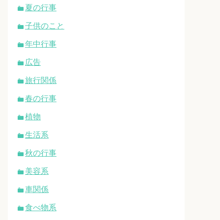
夏の行事
子供のこと
年中行事
広告
旅行関係
春の行事
植物
生活系
秋の行事
美容系
車関係
食べ物系