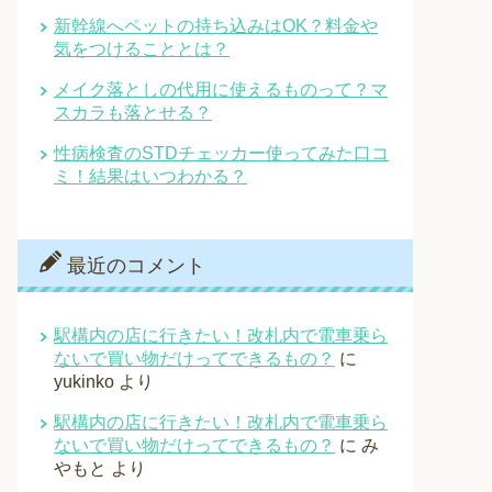
新幹線へペットの持ち込みはOK？料金や
気をつけることとは？
メイク落としの代用に使えるものって？マ
スカラも落とせる？
性病検査のSTDチェッカー使ってみた口コ
ミ！結果はいつわかる？
最近のコメント
駅構内の店に行きたい！改札内で電車乗ら
ないで買い物だけってできるもの？
に
yukinko
より
駅構内の店に行きたい！改札内で電車乗ら
ないで買い物だけってできるもの？
に
み
やもと
より