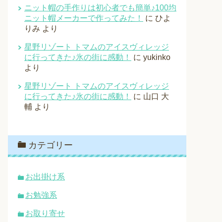
ニット帽の手作りは初心者でも簡単♪100均
ニット帽メーカーで作ってみた！
に
ひよ
りみ
より
星野リゾート トマムのアイスヴィレッジ
に行ってきた♪氷の街に感動！
に
yukinko
より
星野リゾート トマムのアイスヴィレッジ
に行ってきた♪氷の街に感動！
に
山口 大
輔
より
カテゴリー
お出掛け系
お勉強系
お取り寄せ