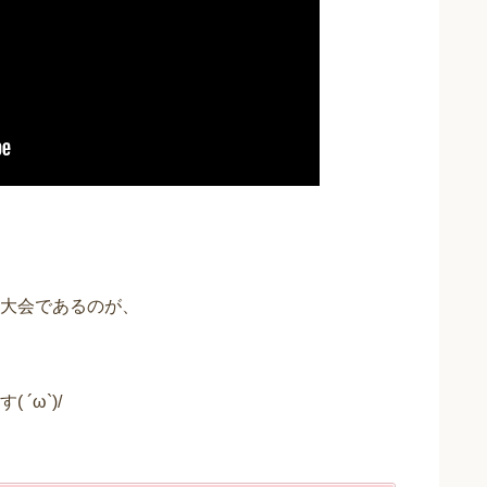
大会であるのが、
´ω`)/