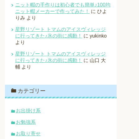
ニット帽の手作りは初心者でも簡単♪100均
ニット帽メーカーで作ってみた！
に
ひよ
りみ
より
星野リゾート トマムのアイスヴィレッジ
に行ってきた♪氷の街に感動！
に
yukinko
より
星野リゾート トマムのアイスヴィレッジ
に行ってきた♪氷の街に感動！
に
山口 大
輔
より
カテゴリー
お出掛け系
お勉強系
お取り寄せ