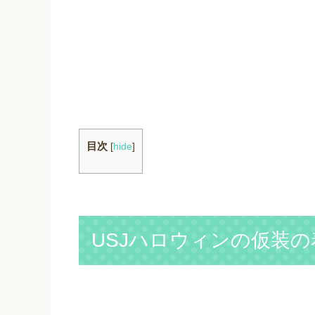
目次
[
hide
]
USJハロウィンの仮装