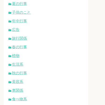
夏の行事
子供のこと
年中行事
広告
旅行関係
春の行事
植物
生活系
秋の行事
美容系
車関係
食べ物系