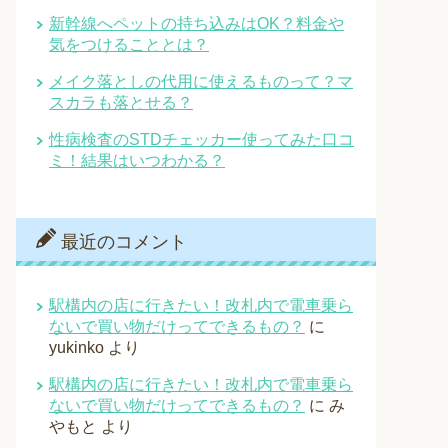
新幹線へペットの持ち込みはOK？料金や
気をつけることとは？
メイク落としの代用に使えるものって？マ
スカラも落とせる？
性病検査のSTDチェッカー使ってみた口コ
ミ！結果はいつわかる？
最近のコメント
駅構内の店に行きたい！改札内で電車乗ら
ないで買い物だけってできるもの？
に
yukinko
より
駅構内の店に行きたい！改札内で電車乗ら
ないで買い物だけってできるもの？
に
み
やもと
より