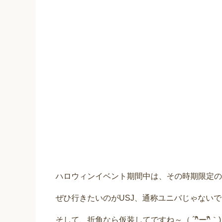
ハロウィンイベント期間中は、その時期限定の
ぜひ行きたいのがUSJ、通称ユニバじゃない
そして、折角なら仮装してですね～（ ´^ิー^ิ｀)