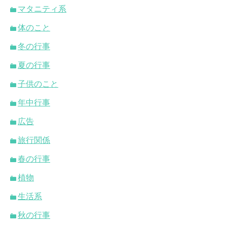
マタニティ系
体のこと
冬の行事
夏の行事
子供のこと
年中行事
広告
旅行関係
春の行事
植物
生活系
秋の行事