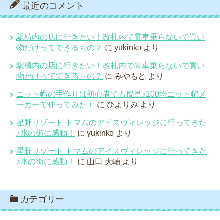
最近のコメント
駅構内の店に行きたい！改札内で電車乗らないで買い
物だけってできるもの？
に
yukinko
より
駅構内の店に行きたい！改札内で電車乗らないで買い
物だけってできるもの？
に
みやもと
より
ニット帽の手作りは初心者でも簡単♪100均ニット帽メ
ーカーで作ってみた！
に
ひよりみ
より
星野リゾート トマムのアイスヴィレッジに行ってきた
♪氷の街に感動！
に
yukinko
より
星野リゾート トマムのアイスヴィレッジに行ってきた
♪氷の街に感動！
に
山口 大輔
より
カテゴリー